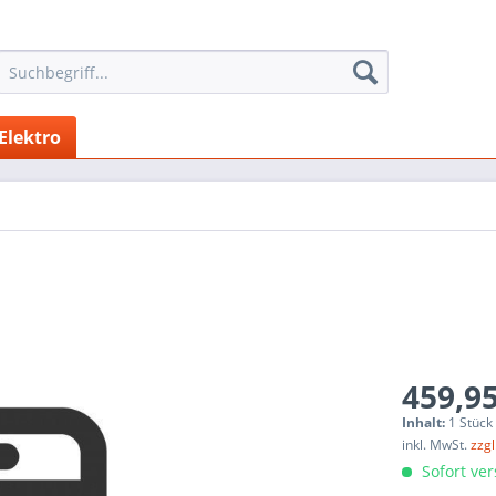
 Elektro
459,95
Inhalt:
1 Stück
inkl. MwSt.
zzg
Sofort ver